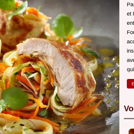
Pa
et 
en
For
ac
in
av
qu
E
Vo