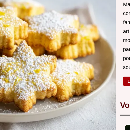
Ma 
co
fam
ar
mon
par
po
sou
E
Vo