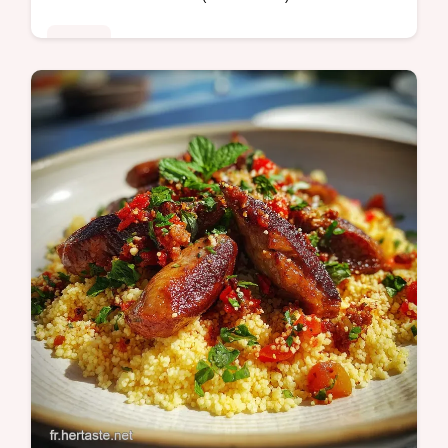
Poulet
Découvrez notre recette authentique de
pâté de sanglier. Inclut un guide de
minutage détaillé pour une cuisson parfaite.
Prêt pour la conservation en bocaux.