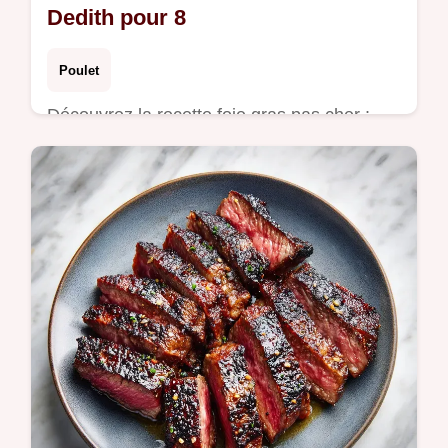
Dedith pour 8
Poulet
Découvrez la recette foie gras pas cher :
foie gras du pauvre delices dedith. Cette
alternative foie gras, économique, offre une
texture veloutée.