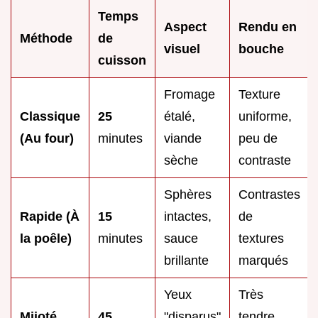
Temps
Aspect
Rendu en
Méthode
de
visuel
bouche
cuisson
Fromage
Texture
Classique
25
étalé,
uniforme,
(Au four)
minutes
viande
peu de
sèche
contraste
Sphères
Contrastes
Rapide (À
15
intactes,
de
la poêle)
minutes
sauce
textures
brillante
marqués
Yeux
Très
Mijoté
45
"disparus"
tendre