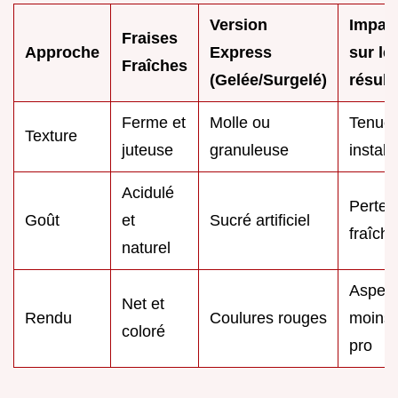
Version
Impac
Fraises
Approche
Express
sur le
Fraîches
(Gelée/Surgelé)
résult
Ferme et
Molle ou
Tenue
Texture
juteuse
granuleuse
instabl
Acidulé
Perte 
Goût
et
Sucré artificiel
fraîch
naturel
Aspect
Net et
Rendu
Coulures rouges
moins
coloré
pro