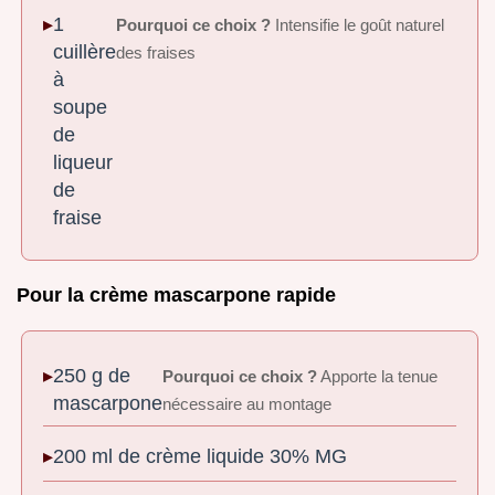
1
Pourquoi ce choix ?
Intensifie le goût naturel
cuillère
des fraises
à
soupe
de
liqueur
de
fraise
Pour la crème mascarpone rapide
250 g de
Pourquoi ce choix ?
Apporte la tenue
mascarpone
nécessaire au montage
200 ml de crème liquide 30% MG