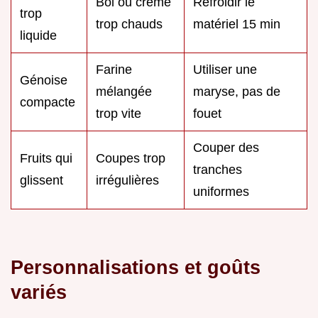
Bol ou crème
Refroidir le
trop
trop chauds
matériel 15 min
liquide
Farine
Utiliser une
Génoise
mélangée
maryse, pas de
compacte
trop vite
fouet
Couper des
Fruits qui
Coupes trop
tranches
glissent
irrégulières
uniformes
Personnalisations et goûts
variés