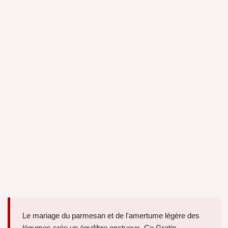
Le mariage du parmesan et de l'amertume légère des
légumes crée un équilibre onctueux. Ce Gratin