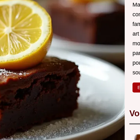
Ma 
co
fam
ar
mon
par
po
sou
E
Vo