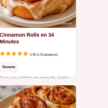
Cinnamon Rolls en 34
Minutes
5.00 (1 Évaluations)
Desserts
Pour vos goûters gourmands, tentez
ces Cinnamon rolls. Le truc pour le
moelleux garantit un cœur…