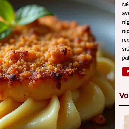
Né
ave
rég
red
re
sa
pa
E
Vo