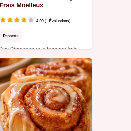
Frais Moelleux
4.00 (1 Évaluations)
Desserts
Ces Cinnamon rolls fromage frais
offrent une mie filante et gourmande.