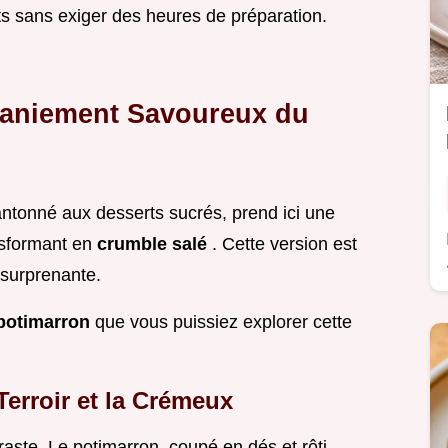
ts sans exiger des heures de préparation.
aniement Savoureux du
ntonné aux desserts sucrés, prend ici une
nsformant en
crumble salé
. Cette version est
 surprenante.
 potimarron
que vous puissiez explorer cette
 Terroir et la Crémeux
traste. Le potimarron, coupé en dés et rôti