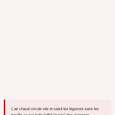
L'air chaud circule vite et saisit les légumes sans les
bouillir, ce qui évite l'effet "purée" des asperges