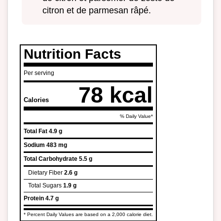
citron et de parmesan râpé.
Nutrition Facts
Per serving
78 kcal
Calories
% Daily Value*
Total Fat
4.9 g
Sodium
483 mg
Total Carbohydrate
5.5 g
Dietary Fiber
2.6 g
Total Sugars
1.9 g
Protein
4.7 g
* Percent Daily Values are based on a 2,000 calorie diet.