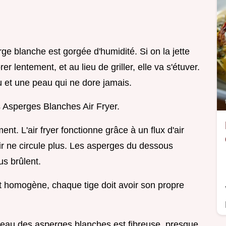
rge blanche est gorgée d'humidité. Si on la jette
er lentement, et au lieu de griller, elle va s'étuver.
 et une peau qui ne dore jamais.
s Asperges Blanches Air Fryer.
nt. L'air fryer fonctionne grâce à un flux d'air
'air ne circule plus. Les asperges du dessous
us brûlent.
it homogène, chaque tige doit avoir son propre
peau des asperges blanches est fibreuse, presque