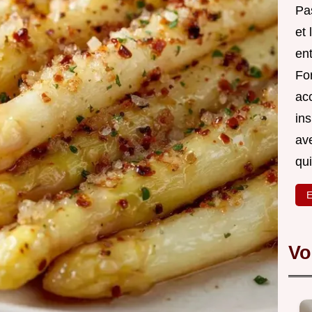
Pa
et 
en
For
ac
in
av
qu
E
Vo