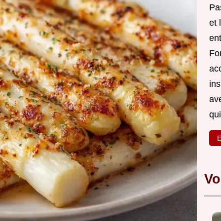
Pa
et 
en
For
ac
in
av
qu
E
Vo