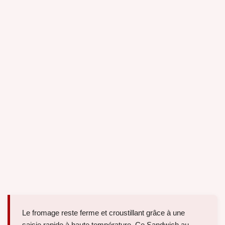
Le fromage reste ferme et croustillant grâce à une
saisie rapide à haute température. Ce Sandwich au