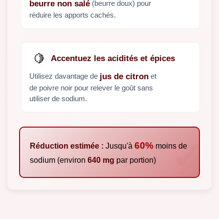
(beurre doux) pour
beurre non salé
réduire les apports cachés.
🍋
Accentuez les acidités et épices
Utilisez davantage de
et
jus de citron
de poivre noir pour relever le goût sans
utiliser de sodium.
60%
Réduction estimée :
Jusqu'à
moins de
sodium (environ
640 mg
par portion)