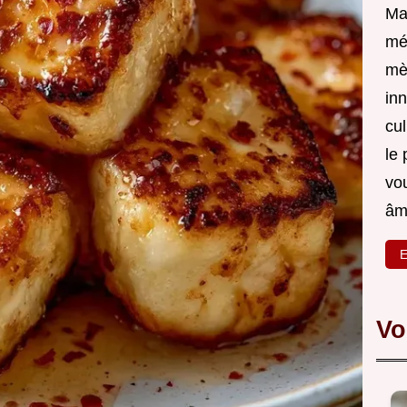
Ma
mé
mè
inn
cul
le 
vou
âm
E
Vo