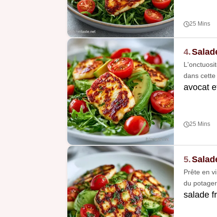
25 Mins
4.
Salad
L'onctuosi
dans cette 
avocat e
25 Mins
5.
Salad
Prête en vi
du potager
salade f