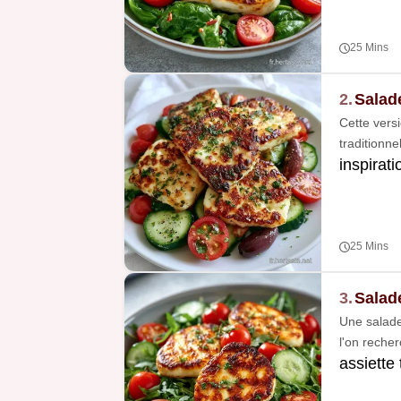
25 Mins
2.
Salad
Cette versi
traditionn
inspirat
25 Mins
3.
Salad
Une salade 
l'on recher
assiette 