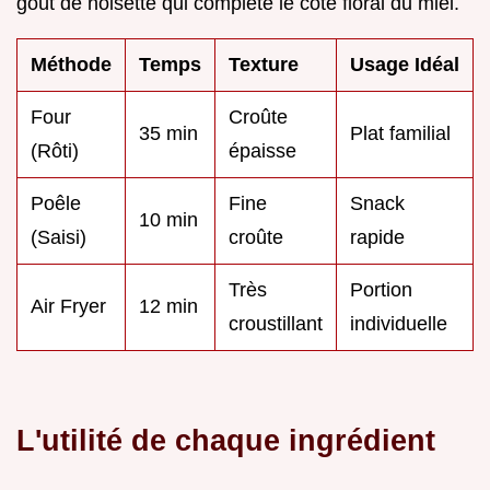
goût de noisette qui complète le côté floral du miel.
Méthode
Temps
Texture
Usage Idéal
Four
Croûte
35 min
Plat familial
(Rôti)
épaisse
Poêle
Fine
Snack
10 min
(Saisi)
croûte
rapide
Très
Portion
Air Fryer
12 min
croustillant
individuelle
L'utilité de chaque ingrédient