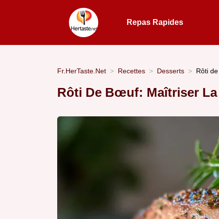
Repas Rapides
Fr.HerTaste.Net
Recettes
Desserts
Rôti d
Rôti De Bœuf: Maîtriser L