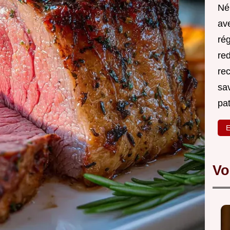
Né
ave
rég
red
re
sa
pa
E
Vo