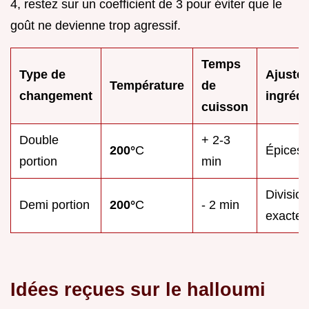
4, restez sur un coefficient de 3 pour éviter que le
goût ne devienne trop agressif.
Temps
Type de
Ajuste
Température
de
changement
ingrédi
cuisson
Double
+ 2-3
200°
C
Épices 
portion
min
Division
Demi portion
200°
C
- 2 min
exacte
Idées reçues sur le halloumi