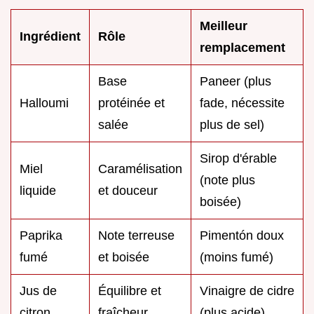
Meilleur
Ingrédient
Rôle
remplacement
Base
Paneer (plus
Halloumi
protéinée et
fade, nécessite
salée
plus de sel)
Sirop d'érable
Miel
Caramélisation
(note plus
liquide
et douceur
boisée)
Paprika
Note terreuse
Pimentón doux
fumé
et boisée
(moins fumé)
Jus de
Équilibre et
Vinaigre de cidre
citron
fraîcheur
(plus acide)