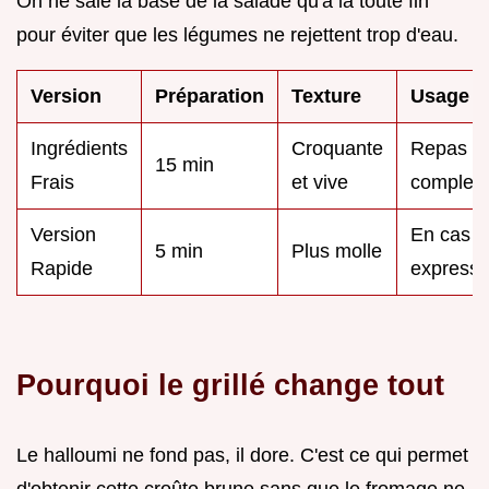
On ne sale la base de la salade qu'à la toute fin
pour éviter que les légumes ne rejettent trop d'eau.
Version
Préparation
Texture
Usage
Ingrédients
Croquante
Repas
15 min
Frais
et vive
complet
Version
En cas
5 min
Plus molle
Rapide
express
Pourquoi le grillé change tout
Le halloumi ne fond pas, il dore. C'est ce qui permet
d'obtenir cette croûte brune sans que le fromage ne