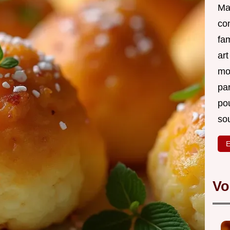
Ma 
co
fam
ar
mon
par
po
sou
E
Vo