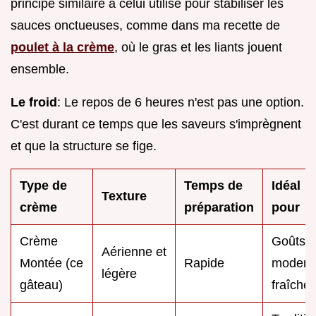
principe similaire à celui utilisé pour stabiliser les
sauces onctueuses, comme dans ma recette de
poulet à la crème
, où le gras et les liants jouent
ensemble.
Le froid
: Le repos de 6 heures n'est pas une option.
C'est durant ce temps que les saveurs s'imprègnent
et que la structure se fige.
Type de
Temps de
Idéal
Texture
crème
préparation
pour
Crème
Goûts
Aérienne et
Montée (ce
Rapide
modern
légère
gâteau)
fraîche