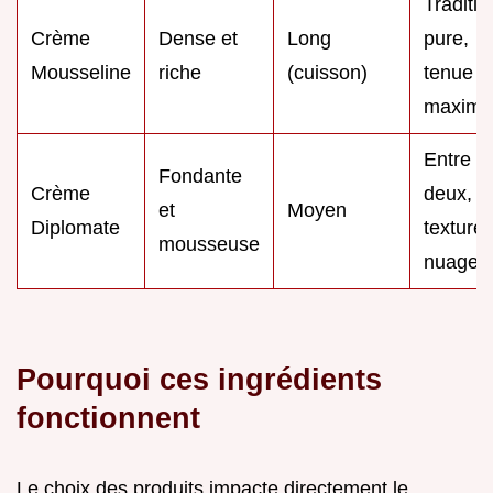
Traditio
Crème
Dense et
Long
pure,
Mousseline
riche
(cuisson)
tenue
maxima
Entre
Fondante
Crème
deux,
et
Moyen
Diplomate
texture
mousseuse
nuage
Pourquoi ces ingrédients
fonctionnent
Le choix des produits impacte directement le