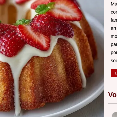
Ma 
co
fam
ar
mon
par
po
sou
E
Vo