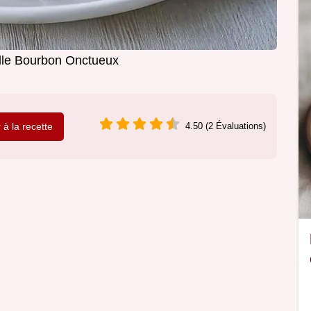
ille Bourbon Onctueux
r à la recette
4.50 (2 Évaluations)