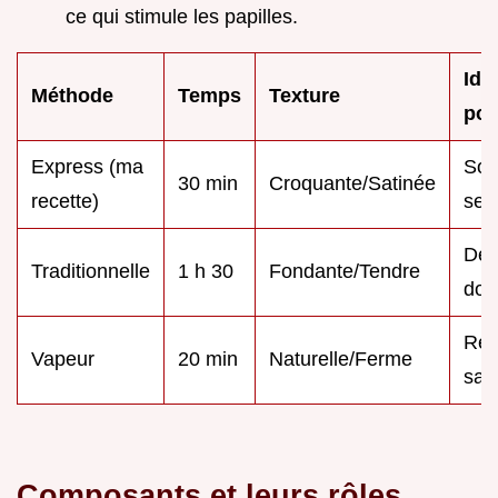
ce qui stimule les papilles.
Idé
Méthode
Temps
Texture
pou
Express (ma
Soi
30 min
Croquante/Satinée
recette)
sem
Déj
Traditionnelle
1 h 30
Fondante/Tendre
dom
Rég
Vapeur
20 min
Naturelle/Ferme
san
Composants et leurs rôles