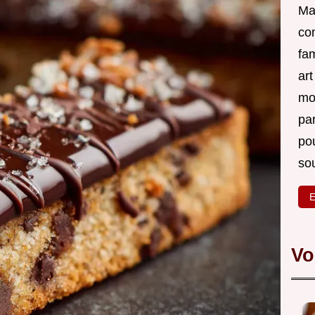
Ma 
co
fam
ar
mon
par
po
sou
E
Vo