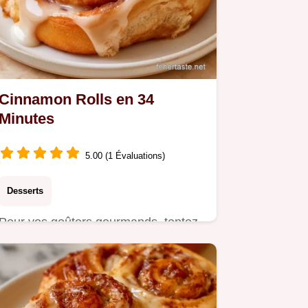
Cinnamon Rolls en 34
Minutes
5.00 (1 Évaluations)
Desserts
Pour vos goûters gourmands, tentez
ces Cinnamon rolls. Le truc pour le
moelleux garantit un cœur…