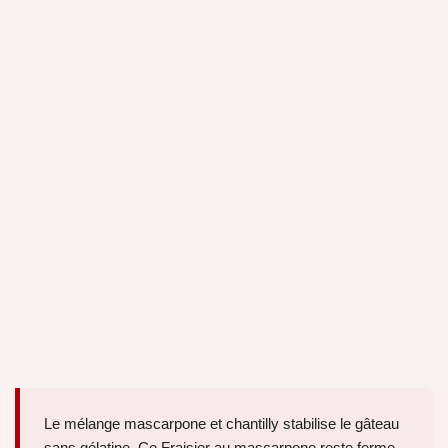
Le mélange mascarpone et chantilly stabilise le gâteau
sans gélatine. Ce Fraisier au mascarpone reste ferme