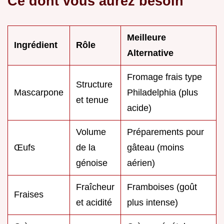
Ce dont vous aurez besoin
Meilleure
Ingrédient
Rôle
Alternative
Fromage frais type
Structure
Mascarpone
Philadelphia (plus
et tenue
acide)
Volume
Préparements pour
Œufs
de la
gâteau (moins
génoise
aérien)
Fraîcheur
Framboises (goût
Fraises
et acidité
plus intense)