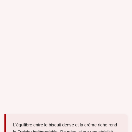
L'équilibre entre le biscuit dense et la crème riche rend
le Fraisier indémodable. On mise ici sur une stabilité