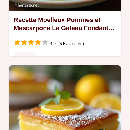
Recette Moelleux Pommes et
Mascarpone Le Gâteau Fondant
Inratable
4.20 (5 Évaluations)
Desserts
Découvrez notre recette facile de Moelleux
Pommes et Mascarpone une version
aérienne avec des pommes caramélisées
Un vrai réconfort pour le goûter