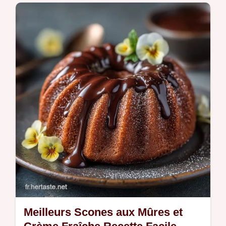
Découvrez notre recette de limonade coco
et menthe onctueuse et exotique Une
boisson été fraîcheur facile à réaliser en 15
minutes Le secret dun cocktail sans…
Meilleurs Scones aux Mûres et