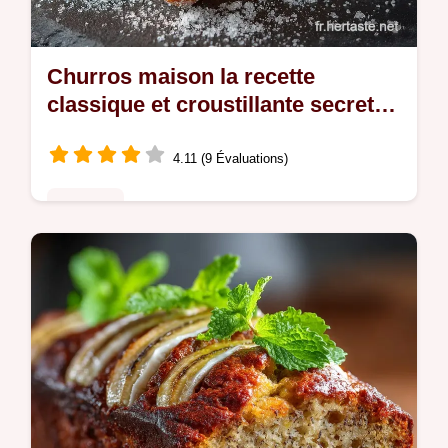
Churros maison la recette
classique et croustillante secrets
de Chef
4.11 (9 Évaluations)
Desserts
Maîtrisez la véritable pâte à churros
espagnole Ultralégers et croustillants à
lextérieur ils sont la gourmandise parfaite
Tous les secrets de friture pour des…