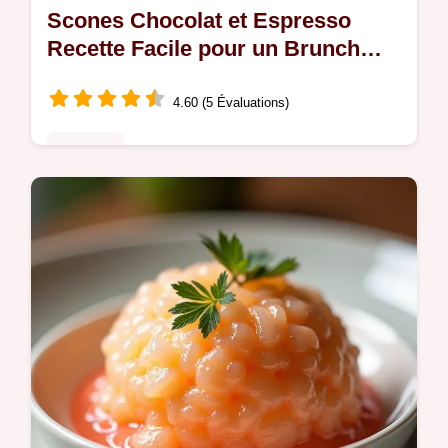
Scones Chocolat et Espresso
Recette Facile pour un Brunch
Sophistiqué
4.60 (5 Évaluations)
Desserts
Découvrez notre recette inratable de scones
chocolat et espresso Une pâtisserie
espresso légère parfaite pour un brunch
gourmand Secret des ingrédients bien…