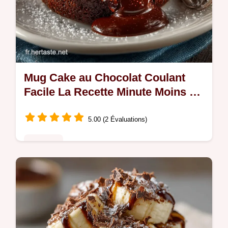
Mug Cake au Chocolat Coulant
Facile La Recette Minute Moins de
5 Min
5.00 (2 Évaluations)
Desserts
Le Mug cake au chocolat coulant cest le
dessert express parfait Moelleux intense
avec un cœur de chocolat noir fondu Prêt
en 5 minutes chrono pour une…