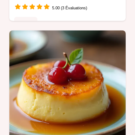
Choux
5.00 (3 Évaluations)
Desserts
Réussissez les meilleurs churros espagnols
maison croustillants à lextérieur et fondants
grâce à une technique de pâte choux
simplifiée Votre recette facile…