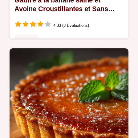
Gaufre à la banane saine et
Avoine Croustillantes et Sans
Sucre Ajouté
4.33 (3 Évaluations)
Desserts
Redécouvrez le plaisir dune gaufre à la
banane saine Moelleuses à lintérieur et
croustillantes ces gaufres Banane Avoine
sont parfaites pour un Petit Déjeuner…