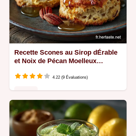
Recette Scones au Sirop dÉrable
et Noix de Pécan Moelleux
Garantis
4.22 (9 Évaluations)
Desserts
Découvrez ma recette facile pour des
scones au sirop dérable incroyablement
tendres parfaits pour un goûter réconfortant
Oubliez les scones secs