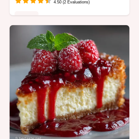
4.50 (2 Évaluations)
Desserts
Découvrez notre Recette facile Gâteau de
Maïs aux Bleuets un dessert rustique
ultramoelleux Parfait pour un goûter dété ou
un brunch Simple et inratable