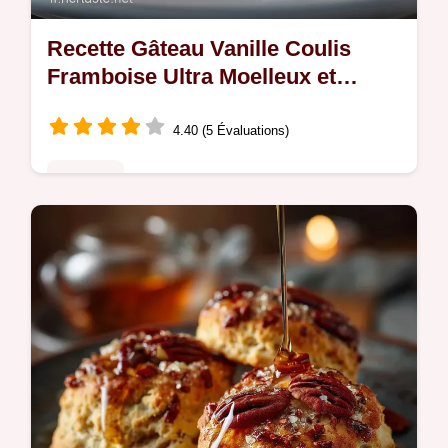
Recette Gâteau Vanille Coulis
Framboise Ultra Moelleux et
Facile
4.40 (5 Évaluations)
Desserts
Le mariage parfait de la vanille Bourbon et
des framboises Découvrez cette recette de
gâteau vanille coulis framboise maison
incroyablement moelleux Un délice…