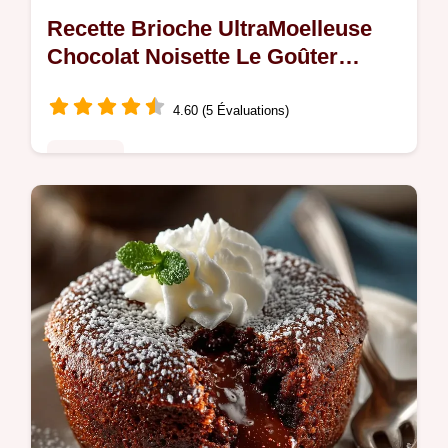
Recette Brioche UltraMoelleuse
Chocolat Noisette Le Goûter
Royal Fait Maison
4.60 (5 Évaluations)
Desserts
Découvrez la recette de brioche chocolat
noisette la plus moelleuse Grâce à la pâte
froide et au pétrissage expert obtenez une
mie filante parfaite pour le…