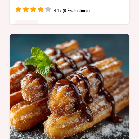
Facile
4.17 (6 Évaluations)
Desserts
Oubliez lindustriel Ces petits pains au lait
ultra moelleux sont la base de la
boulangerie maison Une mie
incroyablement tendre et une croûte dorée
Réussite…