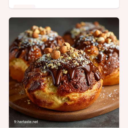
Desserts
Découvrez ces gaufres à la banane
cannelle sans beurre Un dessert santé
ultramoelleux idéal pour un petit déjeuner
sain et léger Le secret dune gaufre sans…