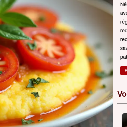
Né
ave
rég
red
re
sa
pa
E
Vo