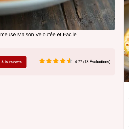
émeuse Maison Veloutée et Facile
r à la recette
4.77 (13 Évaluations)