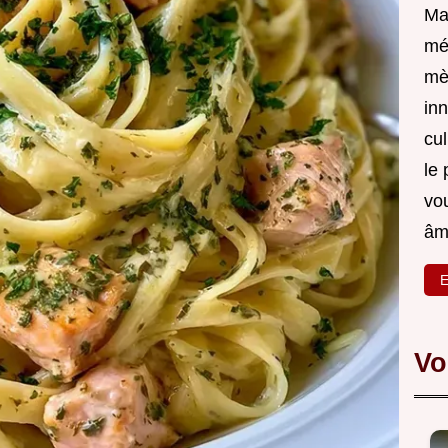
Ma
mé
mè
inn
cul
le 
vou
âm
E
Vo