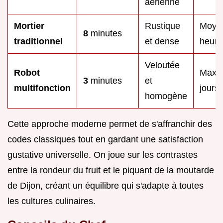
aérienne
Mortier
Rustique
Moye
8
minutes
traditionnel
et dense
heure
Veloutée
Robot
Maxim
3
minutes
et
multifonction
jours)
homogène
Cette approche moderne permet de s'affranchir des
codes classiques tout en gardant une satisfaction
gustative universelle. On joue sur les contrastes
entre la rondeur du fruit et le piquant de la moutarde
de Dijon, créant un équilibre qui s'adapte à toutes
les cultures culinaires.