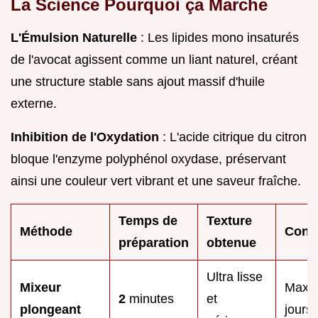
La Science Pourquoi ça Marche
L'Émulsion Naturelle
: Les lipides mono insaturés
de l'avocat agissent comme un liant naturel, créant
une structure stable sans ajout massif d'huile
externe.
Inhibition de l'Oxydation
: L'acide citrique du citron
bloque l'enzyme polyphénol oxydase, préservant
ainsi une couleur vert vibrant et une saveur fraîche.
Temps de
Texture
Méthode
Cons
préparation
obtenue
Ultra lisse
Mixeur
Maxim
2
minutes
et
plongeant
jours)