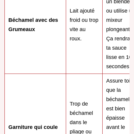
un blender
Lait ajouté
ou utilise u
Béchamel avec des
froid ou trop
mixeur
Grumeaux
vite au
plongeant.
roux.
Ça rendra
ta sauce
lisse en 10
secondes.
Assure toi
que la
béchamel
Trop de
est bien
béchamel
épaisse
dans le
Garniture qui coule
avant le
pliage ou