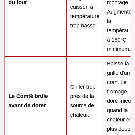
du four
montage.
cuisson à
Augmente
température
la
trop basse.
températur
à 180°C
minimum.
Baisse la
grille d'un
cran. Le
Griller trop
fromage
Le Comté brûle
près de la
dore mieux
avant de dorer
source de
quand la
chaleur.
chaleur est
plus douce