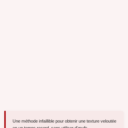
Une méthode infaillible pour obtenir une texture veloutée
en un temps record, sans utiliser d'œufs.