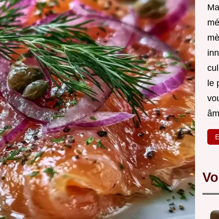
Ma
mé
mè
inn
cul
le 
vou
âm
E
Vo