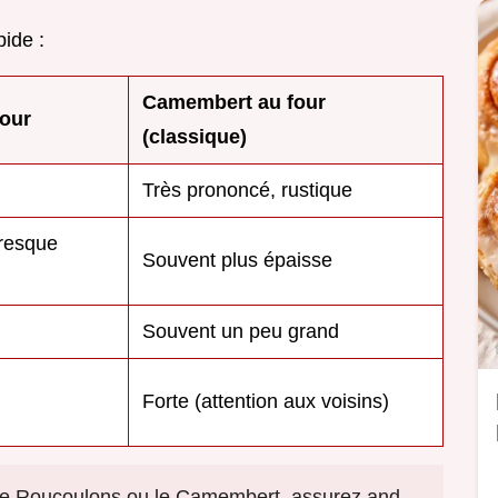
pide :
Camembert au four
our
(classique)
Très prononcé, rustique
resque
Souvent plus épaisse
Souvent un peu grand
Forte (attention aux voisins)
 le Roucoulons ou le Camembert, assurez and