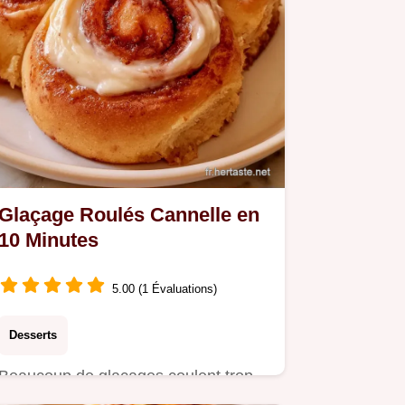
Glaçage Roulés Cannelle en
10 Minutes
5.00 (1 Évaluations)
Desserts
Beaucoup de glaçages coulent trop
vite. Ce Glaçage Roulés Cannelle