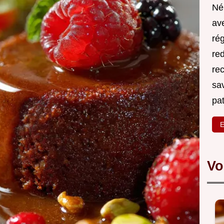
Né
ave
rég
red
re
sa
pa
E
Vo