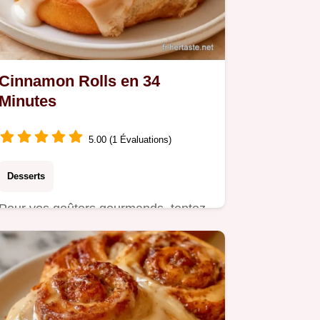
Cinnamon Rolls en 34
Minutes
5.00 (1 Évaluations)
Desserts
Pour vos goûters gourmands, tentez
ces Cinnamon rolls. Le truc pour le
moelleux garantit un cœur…