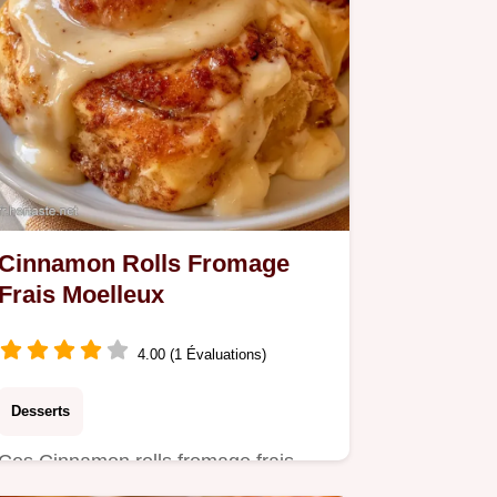
Cinnamon Rolls Fromage
Frais Moelleux
4.00 (1 Évaluations)
Desserts
Ces Cinnamon rolls fromage frais
offrent une mie filante et gourmande.