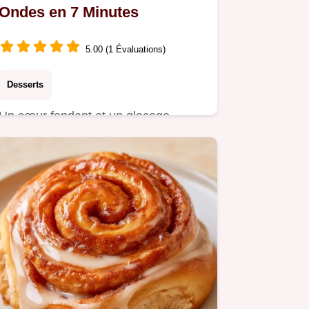
Ondes en 7 Minutes
5.00 (1 Évaluations)
Desserts
Un cœur fondant et un glaçage
onctueux pour ces Cinnamon rolls au
micro-ondes.