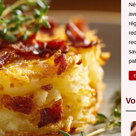
Né
ave
rég
red
re
sa
pa
E
Vo