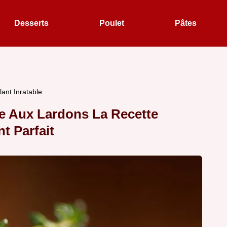
Desserts
Poulet
Pâtes
ant Inratable
e Aux Lardons La Recette
t Parfait