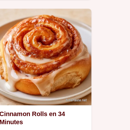
onctueux pour ces Cinnamon rolls au
micro-ondes.
Cinnamon Rolls en 34
Minutes