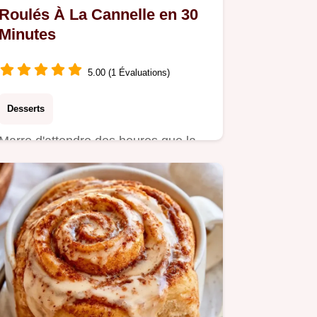
Roulés À La Cannelle en 30
Minutes
5.00 (1 Évaluations)
Desserts
Marre d'attendre des heures que la
pâte lève ? Ces Roulés à la cannelle
sans repos sont prêts vite.