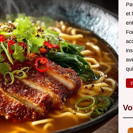
Pa
et 
en
For
ac
in
av
qu
E
Vo