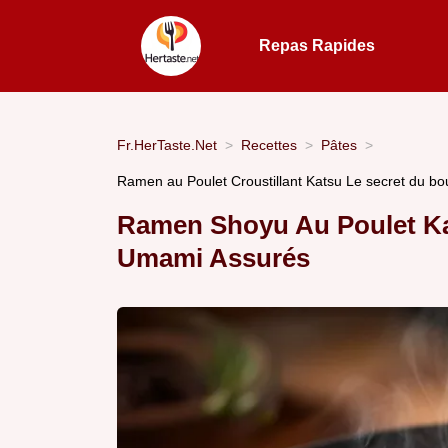
Repas Rapides
Fr.HerTaste.Net
Recettes
Pâtes
Ramen au Poulet Croustillant Katsu Le secret du bou
Ramen Shoyu Au Poulet Ka
Umami Assurés