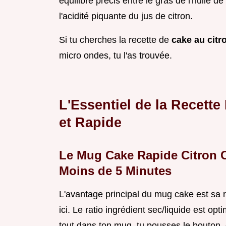
équilibre précis entre le gras de l'huile d
l'acidité piquante du jus de citron.
Si tu cherches la recette de
cake au citr
micro ondes, tu l'as trouvée.
L'Essentiel de la Recett
et Rapide
Le Mug Cake Rapide Citron C
Moins de 5 Minutes
L'avantage principal du mug cake est sa ra
ici. Le ratio ingrédient sec/liquide est 
tout dans ton mug, tu pousses le bouton, 