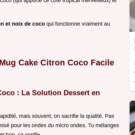
e coco (qui apporte ce côté tropical merveilleux) et
on et noix de coco
qui fonctionne vraiment au
e Mug Cake Citron Coco Facile
oco : La Solution Dessert en
pidité, mais souvent, on sacrifie la qualité. Pas
optimisé pour les ondes du micro ondes. Tu mélanges
et hop, ça gonfle.