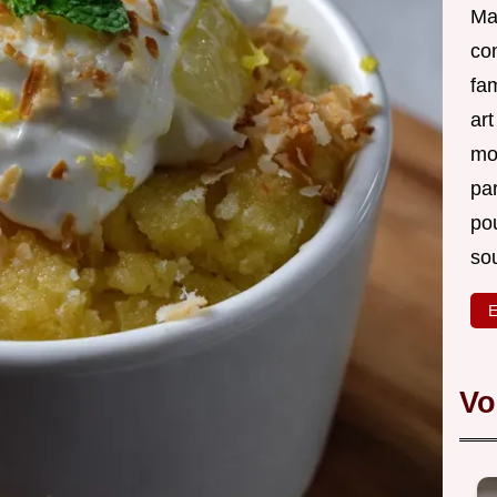
Ma 
co
fam
ar
mon
par
po
sou
E
Vo