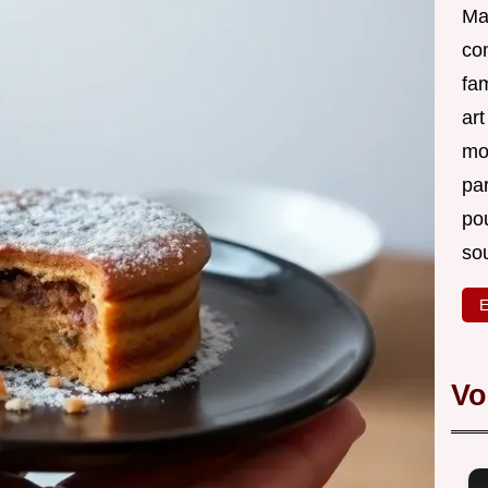
Ma 
co
fam
ar
mon
par
po
sou
E
Vo