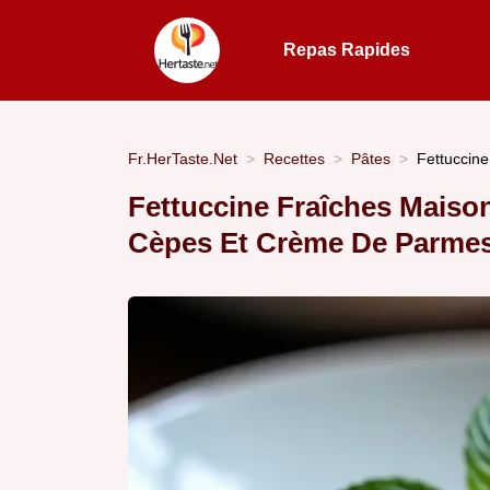
Repas Rapides
Fr.HerTaste.Net
Recettes
Pâtes
Fettuccin
Fettuccine Fraîches Mais
Cèpes Et Crème De Parme