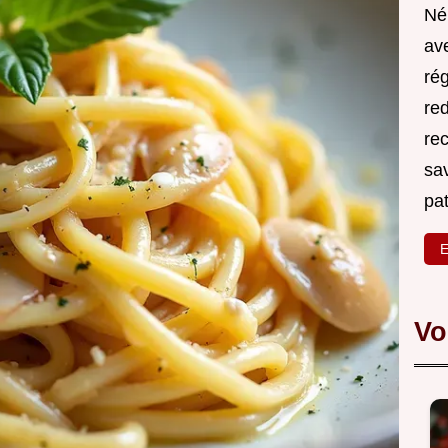
Né
ave
rég
red
re
sa
pa
E
Vo