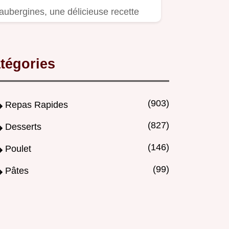
aubergines, une délicieuse recette
méditerranéenne parfaite pour vos…
tégories
(903)
Repas Rapides
(827)
Desserts
(146)
Poulet
(99)
Pâtes