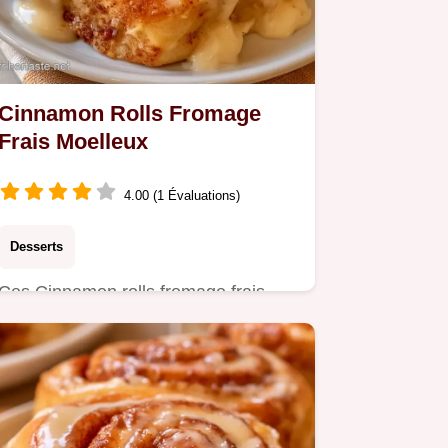
Cinnamon Rolls Fromage
Frais Moelleux
4.00 (1 Évaluations)
Desserts
Ces Cinnamon rolls fromage frais
offrent une mie filante et gourmande.