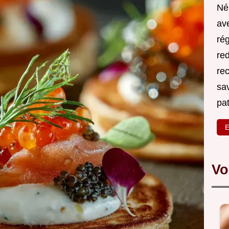
Né
ave
rég
red
re
sa
pa
E
Vo