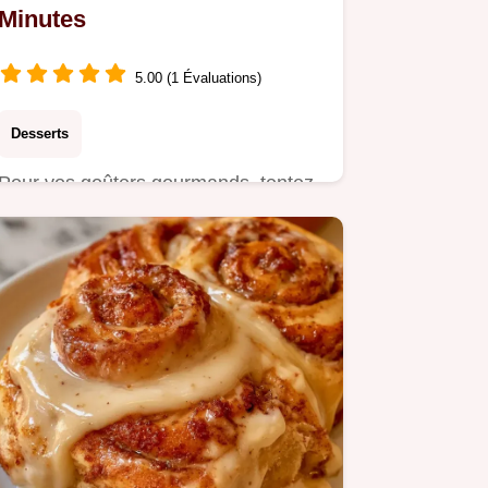
Minutes
5.00 (1 Évaluations)
Desserts
Pour vos goûters gourmands, tentez
ces Cinnamon rolls. Le truc pour le
moelleux garantit un cœur…