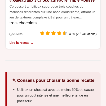
8.
Gâteau aux 3 Chocolats Facile: Triple Mousse
Ce dessert ambitieux superpose trois couches de
mousses différentes sur une base croustillante, offrant un
jeu de textures complexe idéal pour un gâteau
trois chocolats
d'anniversaire.
4.50 (2 Évaluations)
55 Mins
Lire la recette →
✎ Conseils pour choisir la bonne recette
Utilisez un chocolat avec au moins 60% de cacao
pour un goût intense et une meilleure tenue en
pâtisserie.