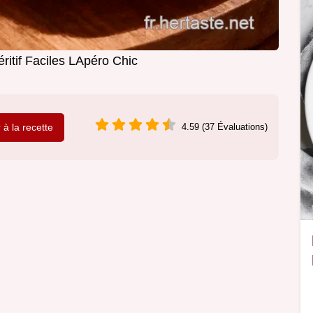
ritif Faciles LApéro Chic
r à la recette
4.59 (37 Évaluations)