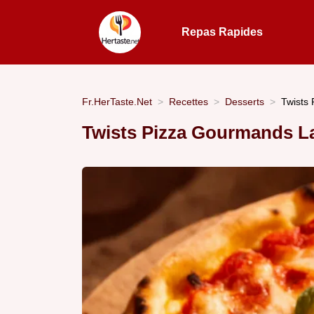
Repas Rapides
Fr.HerTaste.Net
Recettes
Desserts
Twists 
Twists Pizza Gourmands La