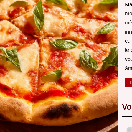
Ma
mé
mè
inn
cul
le 
vou
âm
E
Vo