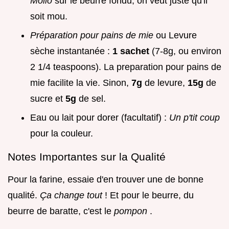
Mollo
sur le beurre fondu, on veut juste qu'il
soit mou.
Préparation pour pains de mie
ou Levure
sèche instantanée :
1 sachet
(7-8g, ou environ
2 1/4 teaspoons). La preparation pour pains de
mie facilite la vie. Sinon,
7g
de levure,
15g
de
sucre et
5g
de sel.
Eau ou lait pour dorer (facultatif) :
Un p'tit coup
pour la couleur.
Notes Importantes sur la Qualité
Pour la farine, essaie d'en trouver une de bonne
qualité.
Ça change tout
! Et pour le beurre, du
beurre de baratte, c'est le
pompon
.