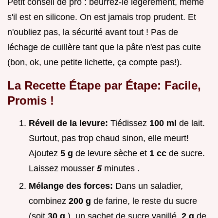
Petit conseil de pro : beurrez-le légèrement, même
s'il est en silicone. On est jamais trop prudent. Et
n'oubliez pas, la sécurité avant tout ! Pas de
léchage de cuillère tant que la pâte n'est pas cuite
(bon, ok, une petite lichette, ça compte pas!).
La Recette Étape par Étape: Facile,
Promis !
Réveil de la levure:
Tiédissez
100 ml
de lait.
Surtout, pas trop chaud sinon, elle meurt!
Ajoutez
5 g
de levure sèche et
1 cc
de sucre.
Laissez mousser
5
minutes .
Mélange des forces:
Dans un saladier,
combinez
200 g
de farine, le reste du sucre
(soit
30 g
), un sachet de sucre vanillé,
2 g
de