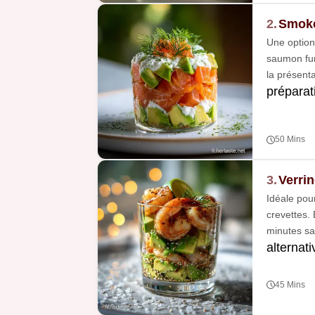
2.
Smoke
Une option
saumon fum
la présent
préparat
50 Mins
3.
Verri
Idéale pou
crevettes.
minutes sa
alternat
45 Mins