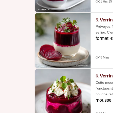
01 Hrs 15
5.
Verri
Prévoyez 4
se lier. C'
format 4
45 Mins
6.
Verri
Cette mous
l'onctuosi
bouche raf
mousse 